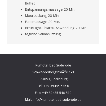
Buffet
Entspannungsmassage 20 Min.
Moorpackung 20 Min.
Fussmassage 20 Min.
BrainLight-Shiatsu-Anwendung 20 Min.
tägliche Saunanutzung
Kurhotel Bad Suderode
SchwedderbergstraÃŸe 1-3
06485 Quedlinburg
Tel:
+49 39485 546 0
Fax: +49 39485 546 510
Mail:
info@kurhotel-bad-suderode.de