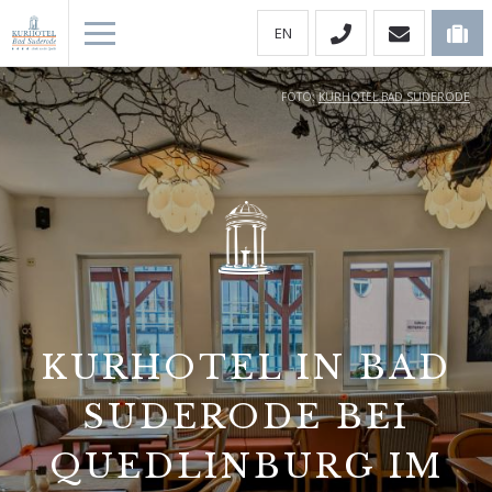
EN
FOTO:
KURHOTEL BAD SUDERODE
KURHOTEL IN BAD
SUDERODE BEI
QUEDLINBURG IM